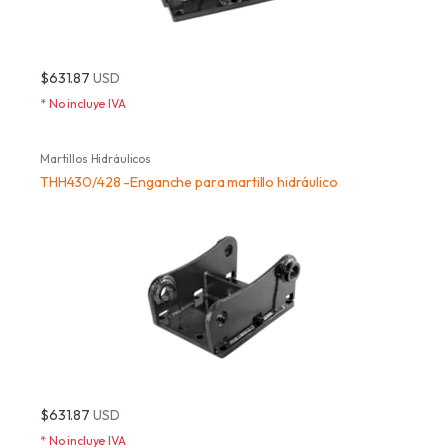
$631.87
USD
* No incluye IVA
Martillos Hidráulicos
THH430/428 -Enganche para martillo hidráulico
$631.87
USD
* No incluye IVA