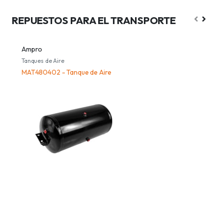
REPUESTOS PARA EL TRANSPORTE
Ampro
A
Tanques de Aire
C
MAT480402 - Tanque de Aire
A