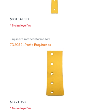
$101.54
USD
* No incluye IVA
Esquinera motoconformadora
7D2052 -Porta Esquineras
$17.71
USD
* No incluye IVA