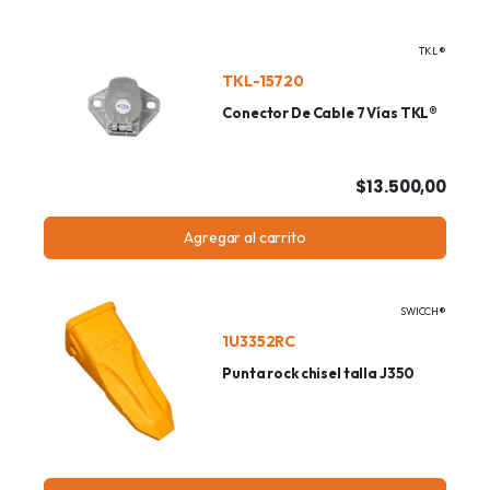
TKL®
TKL-15720
Conector De Cable 7 Vías TKL®
$13.500,00
Agregar al carrito
SWICCH®
1U3352RC
Punta rock chisel talla J350