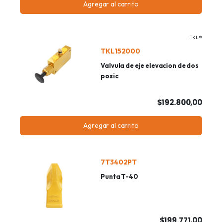
Agregar al carrito
TKL®
TKL152000
Valvula de eje elevacion de dos
posic
$192.800,00
Agregar al carrito
7T3402PT
Punta T-40
$199.771,00