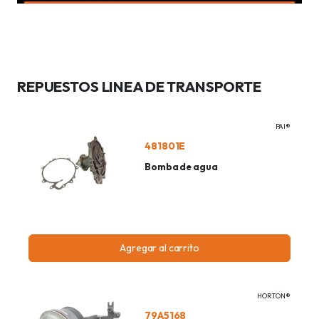
REPUESTOS LINEA DE TRANSPORTE
PAI®
481801E
Bomba de agua
Agregar al carrito
HORTON®
79A5168