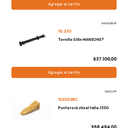
Agregar al carrito
MANSONS®
10.230
Tornillo Sillín MANSONS®
$37.100,00
Agregar al carrito
SWICCH®
1U3302RC
Punta rock chisel talla J300
$58.494,00