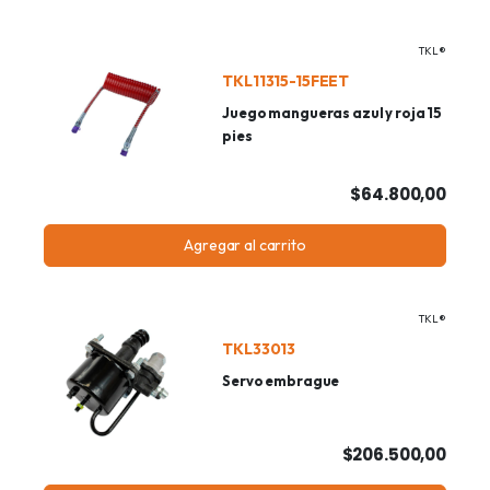
TKL®
TKL11315-15FEET
Juego mangueras azul y roja 15
pies
$64.800,00
Agregar al carrito
TKL®
TKL33013
Servo embrague
$206.500,00